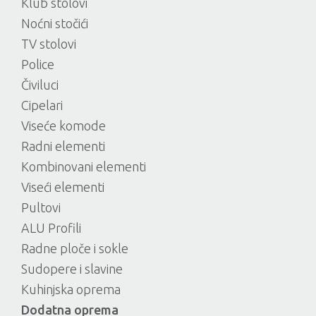
Klub stolovi
Noćni stočići
TV stolovi
Police
Čiviluci
Cipelari
Viseće komode
Radni elementi
Kombinovani elementi
Viseći elementi
Pultovi
ALU Profili
Radne ploče i sokle
Sudopere i slavine
Kuhinjska oprema
Dodatna oprema