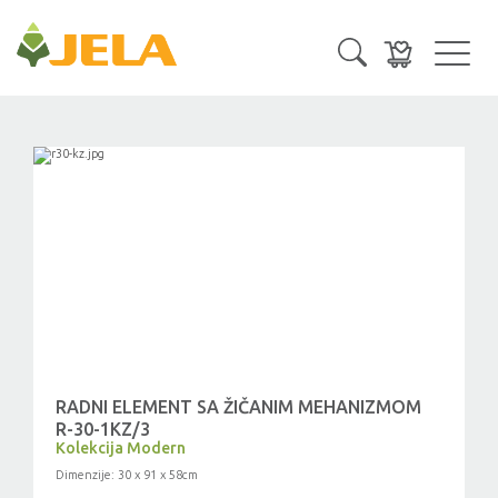
Toggl
navig
RADNI ELEMENT SA ŽIČANIM MEHANIZMOM
R-30-1KZ/3
Kolekcija Modern
Dimenzije: 30 x 91 x 58cm