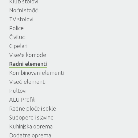
Klub stolovi
Noćni stočići
TV stolovi
Police
Čiviluci
Cipelari
Viseće komode
Radni elementi
Kombinovani elementi
Viseći elementi
Pultovi
ALU Profili
Radne ploče i sokle
Sudopere i slavine
Kuhinjska oprema
Dodatna oprema