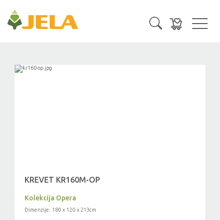
Toggl
navig
KREVET KR160M-OP
Kolekcija Opera
Dimenzije: 180 x 120 x 213cm