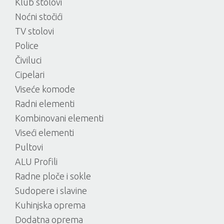
Klub stolovi
Noćni stočići
TV stolovi
Police
Čiviluci
Cipelari
Viseće komode
Radni elementi
Kombinovani elementi
Viseći elementi
Pultovi
ALU Profili
Radne ploče i sokle
Sudopere i slavine
Kuhinjska oprema
Dodatna oprema