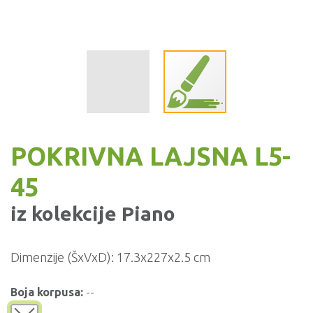
POKRIVNA LAJSNA L5-
45
iz kolekcije
Piano
Dimenzije (ŠxVxD):
17.3x227x2.5 cm
Boja korpusa:
--