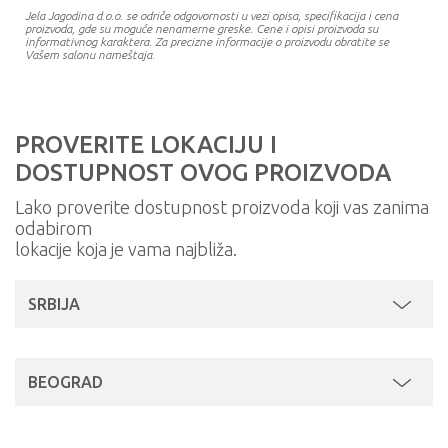
Jela Jagodina d.o.o. se odriče odgovornosti u vezi opisa, specifikacija i cena
proizvoda, gde su moguće nenamerne greske. Cene i opisi proizvoda su
informativnog karaktera. Za precizne informacije o proizvodu obratite se
Vašem salonu nameštaja.
PROVERITE LOKACIJU I
DOSTUPNOST OVOG PROIZVODA
Lako proverite dostupnost proizvoda koji vas zanima
odabirom
lokacije koja je vama najbliža.
SRBIJA
BEOGRAD