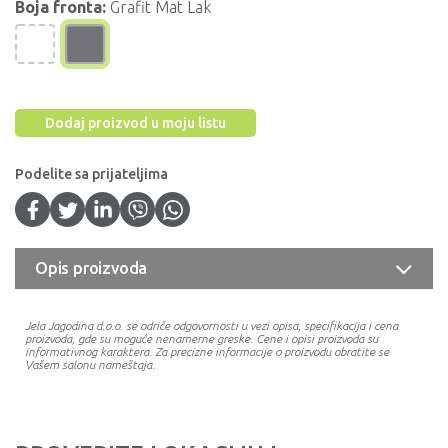
Boja fronta:
Grafit Mat Lak
Dodaj proizvod u moju listu
Podelite sa prijateljima
Opis proizvoda
Jela Jagodina d.o.o. se odriče odgovornosti u vezi opisa, specifikacija i cena
proizvoda, gde su moguće nenamerne greske. Cene i opisi proizvoda su
informativnog karaktera. Za precizne informacije o proizvodu obratite se
Vašem salonu nameštaja.