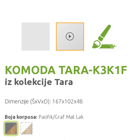
KOMODA TARA-K3K1F
iz kolekcije
Tara
Dimenzije (ŠxVxD):
167x102x48
Boja korpusa:
Pacifik/Graf Mat Lak