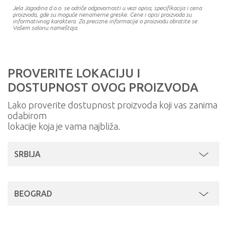
Jela Jagodina d.o.o. se odriče odgovornosti u vezi opisa, specifikacija i cena
proizvoda, gde su moguće nenamerne greske. Cene i opisi proizvoda su
informativnog karaktera. Za precizne informacije o proizvodu obratite se
Vašem salonu nameštaja.
PROVERITE LOKACIJU I
DOSTUPNOST OVOG PROIZVODA
Lako proverite dostupnost proizvoda koji vas zanima
odabirom
lokacije koja je vama najbliža.
SRBIJA
BEOGRAD