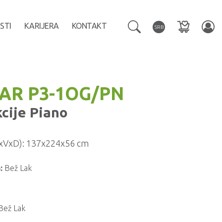
STI
KARIJERA
KONTAKT
SRB
AR P3-1OG/PN
kcije
Piano
xVxD):
137x224x56 cm
:
Bež Lak
Bež Lak