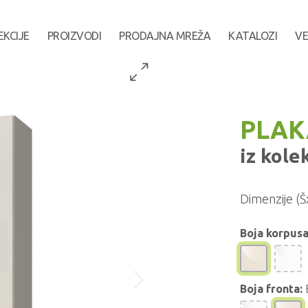
EKCIJE
PROIZVODI
PRODAJNA MREŽA
KATALOZI
VE
PLAK
iz kole
Dimenzije (Š
Boja korpusa
Boja fronta: