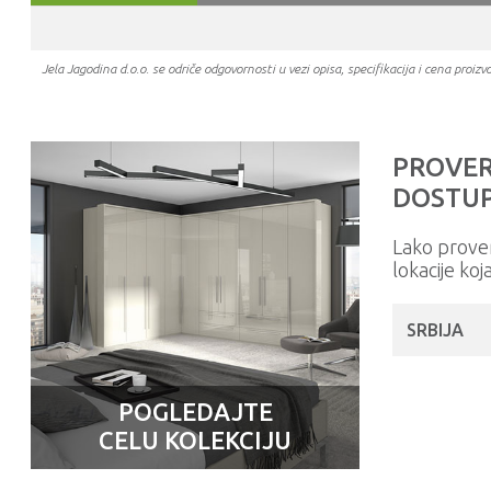
Jela Jagodina d.o.o. se odriče odgovornosti u vezi opisa, specifikacija i cena pr
PROVER
DOSTUP
Lako prove
lokacije koj
SRBIJA
POGLEDAJTE
CELU KOLEKCIJU