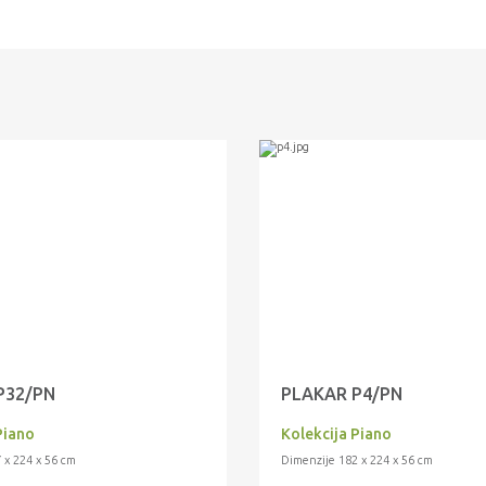
P32/PN
PLAKAR P4/PN
Piano
Kolekcija Piano
 x 224 x 56 cm
Dimenzije 182 x 224 x 56 cm