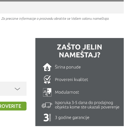
a. Za precizne informacije o proizvodu obratite se Vašem salonu nameštaja.
ROVERITE