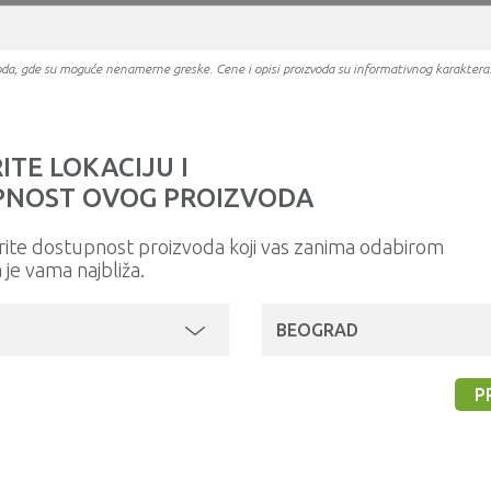
oizvoda, gde su moguće nenamerne greske. Cene i opisi proizvoda su informativnog karakter
ITE LOKACIJU I
NOST OVOG PROIZVODA
rite dostupnost proizvoda koji vas zanima odabirom
a je vama najbliža.
BEOGRAD
P