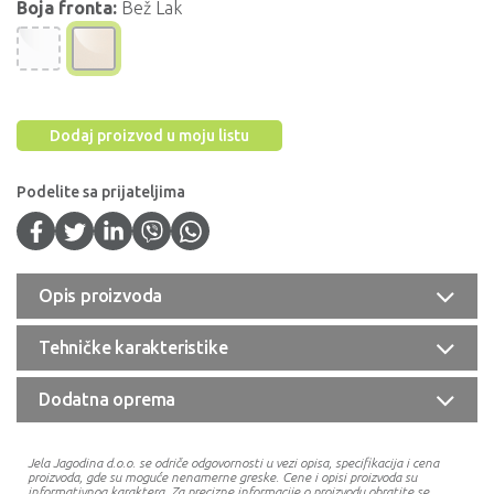
Boja fronta:
Bež Lak
Dodaj proizvod u moju listu
Podelite sa prijateljima
Opis proizvoda
Tehničke karakteristike
Dodatna oprema
Jela Jagodina d.o.o. se odriče odgovornosti u vezi opisa, specifikacija i cena
proizvoda, gde su moguće nenamerne greske. Cene i opisi proizvoda su
informativnog karaktera. Za precizne informacije o proizvodu obratite se