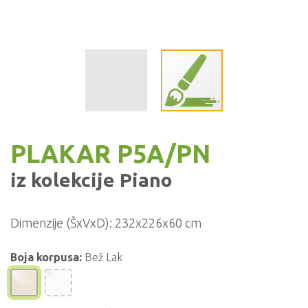
PLAKAR P5A/PN
iz kolekcije
Piano
Dimenzije (ŠxVxD):
232x226x60 cm
Boja korpusa:
Bež Lak