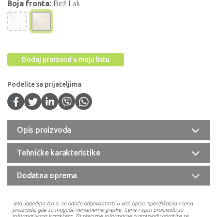
Boja fronta:
Bež Lak
Dodaj proizvod u moju listu
Podelite sa prijateljima
Opis proizvoda
Tehničke karakteristike
Dodatna oprema
Jela Jagodina d.o.o. se odriče odgovornosti u vezi opisa, specifikacija i cena
proizvoda, gde su moguće nenamerne greske. Cene i opisi proizvoda su
informativnog karaktera. Za precizne informacije o proizvodu obratite se