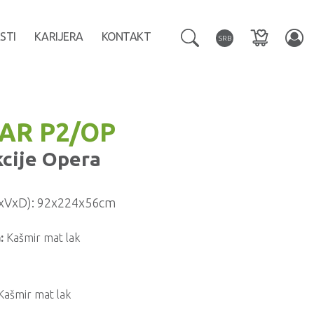
STI
KARIJERA
KONTAKT
SRB
AR P2/OP
kcije
Opera
xVxD):
92x224x56cm
:
Kašmir mat lak
Kašmir mat lak