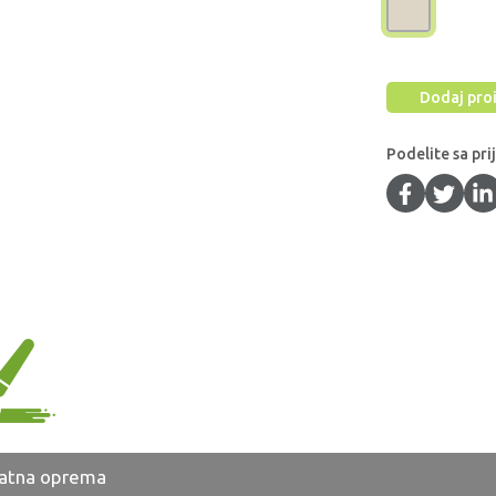
Dodaj proi
Podelite sa pri
atna oprema