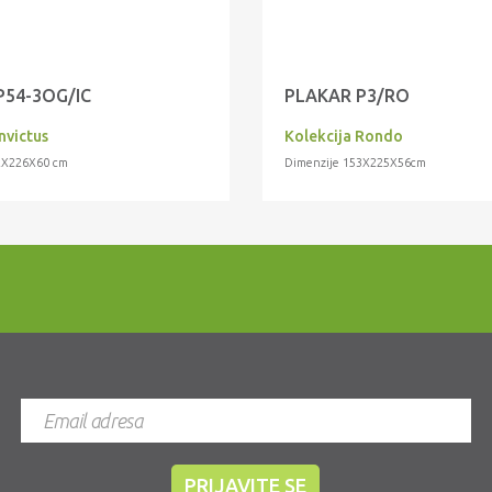
P54-3OG/IC
PLAKAR P3/RO
nvictus
Kolekcija Rondo
2X226X60 cm
Dimenzije 153X225X56cm