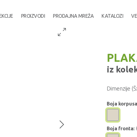
EKCIJE
PROIZVODI
PRODAJNA MREŽA
KATALOZI
VE
PLAK
iz kole
Dimenzije (Š
Boja korpusa
Boja fronta: