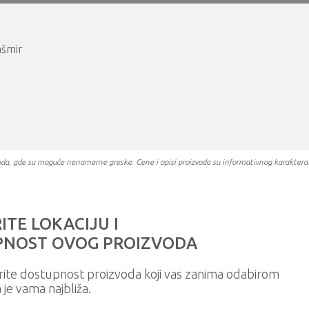
ašmir
oizvoda, gde su moguće nenamerne greske. Cene i opisi proizvoda su informativnog karakter
ITE LOKACIJU I
NOST OVOG PROIZVODA
rite dostupnost proizvoda koji vas zanima odabirom
a je vama najbliža.