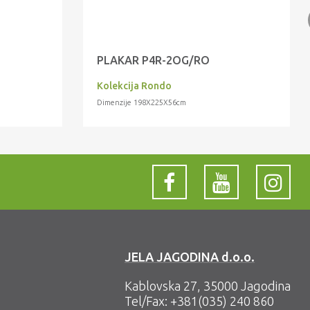
PLAKAR P4R-2OG/RO
Kolekcija Rondo
Dimenzije 198X225X56cm
JELA JAGODINA d.o.o.
Kablovska 27, 35000 Jagodina
Tel/Fax:
+381(035) 240 860