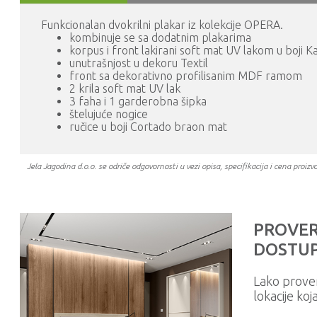
Funkcionalan dvokrilni plakar iz kolekcije OPERA.
kombinuje se sa dodatnim plakarima
korpus i front lakirani soft mat UV lakom u boji K
unutrašnjost u dekoru Textil
front sa dekorativno profilisanim MDF ramom
2 krila soft mat UV lak
3 faha i 1 garderobna šipka
štelujuće nogice
ručice u boji Cortado braon mat
Jela Jagodina d.o.o. se odriče odgovornosti u vezi opisa, specifikacija i cena pr
PROVER
DOSTUP
Lako prove
lokacije koj