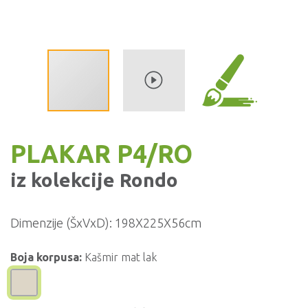
PLAKAR P4/RO
iz kolekcije
Rondo
Dimenzije (ŠxVxD):
198X225X56cm
Boja korpusa:
Kašmir mat lak