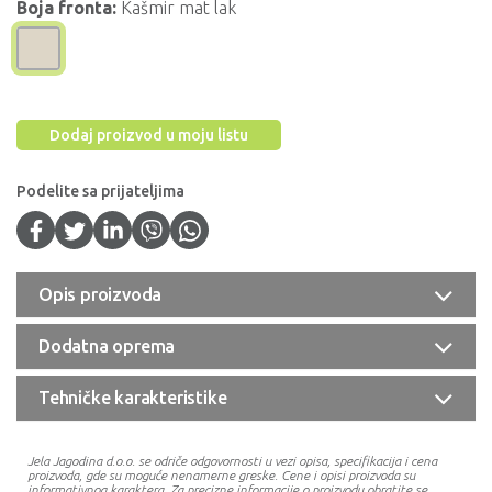
Boja fronta:
Kašmir mat lak
Dodaj proizvod u moju listu
Podelite sa prijateljima
Opis proizvoda
Dodatna oprema
Tehničke karakteristike
Jela Jagodina d.o.o. se odriče odgovornosti u vezi opisa, specifikacija i cena
proizvoda, gde su moguće nenamerne greske. Cene i opisi proizvoda su
informativnog karaktera. Za precizne informacije o proizvodu obratite se