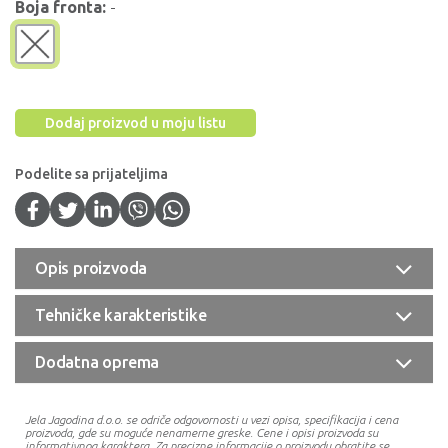
Boja fronta:
-
Dodaj proizvod u moju listu
Podelite sa prijateljima
Opis proizvoda
Tehničke karakteristike
Dodatna oprema
Jela Jagodina d.o.o. se odriče odgovornosti u vezi opisa, specifikacija i cena
proizvoda, gde su moguće nenamerne greske. Cene i opisi proizvoda su
informativnog karaktera. Za precizne informacije o proizvodu obratite se