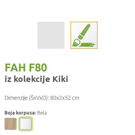
FAH F80
iz kolekcije
Kiki
Dimenzije (ŠxVxD):
80x2x52 cm
Boja korpusa:
Bela