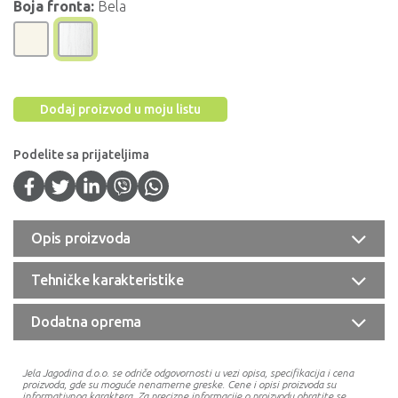
Boja fronta:
Bela
Dodaj proizvod u moju listu
Podelite sa prijateljima
Opis proizvoda
Tehničke karakteristike
Dodatna oprema
Jela Jagodina d.o.o. se odriče odgovornosti u vezi opisa, specifikacija i cena
proizvoda, gde su moguće nenamerne greske. Cene i opisi proizvoda su
informativnog karaktera. Za precizne informacije o proizvodu obratite se