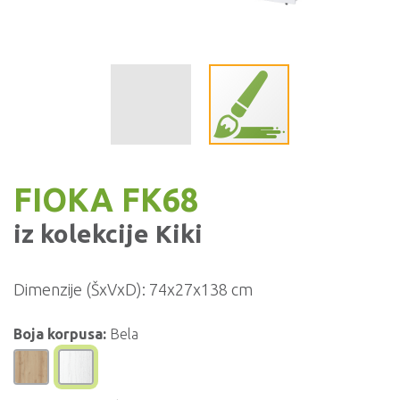
FIOKA FK68
iz kolekcije
Kiki
Dimenzije (ŠxVxD):
74x27x138 cm
Boja korpusa:
Bela