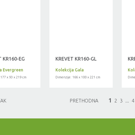
 KR160-EG
KREVET KR160-GL
KR
ja Evergreen
Kolekcija Gala
Kol
 177 x 93 x 219 cm
Dimenzije: 166 x 100 x 221 cm
Dime
1
TAK
PRETHODNA
2
3
...
4