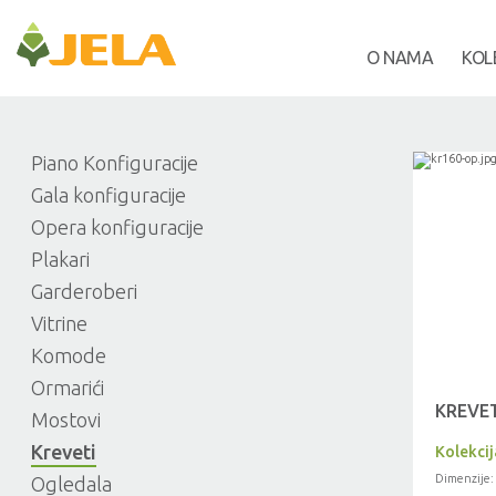
O NAMA
KOL
Piano Konfiguracije
Gala konfiguracije
Opera konfiguracije
Plakari
Garderoberi
Vitrine
Komode
Ormarići
KREVE
Mostovi
Kreveti
Kolekci
Dimenzije:
Ogledala