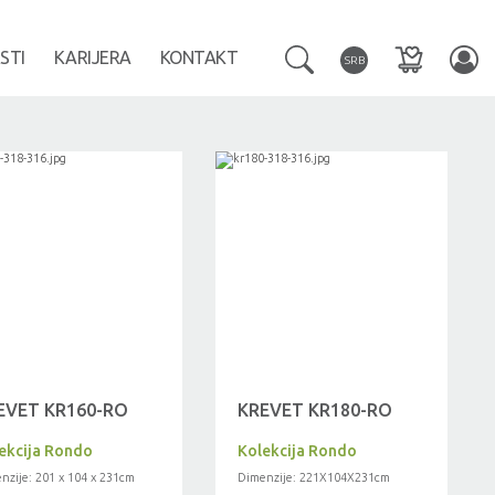
STI
KARIJERA
KONTAKT
SRB
EVET KR160-RO
KREVET KR180-RO
ekcija Rondo
Kolekcija Rondo
nzije: 201 x 104 x 231cm
Dimenzije: 221X104X231cm