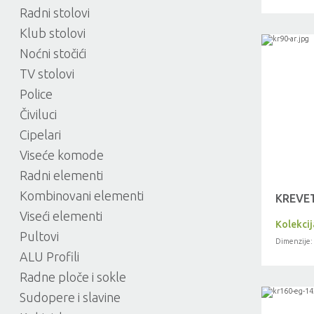
Radni stolovi
Klub stolovi
Noćni stočići
TV stolovi
Police
Čiviluci
Cipelari
Viseće komode
Radni elementi
Kombinovani elementi
KREVET
Viseći elementi
Kolekci
Pultovi
Dimenzije:
ALU Profili
Radne ploče i sokle
Sudopere i slavine