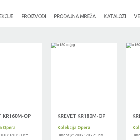
EKCIJE
PROIZVODI
PRODAJNA MREŽA
KATALOZI
VE
T KR160M-OP
KREVET KR180M-OP
KR
ja Opera
Kolekcija Opera
Kol
 180 x 120 x 213cm
Dimenzije: 200 x 120 x 213cm
Dime