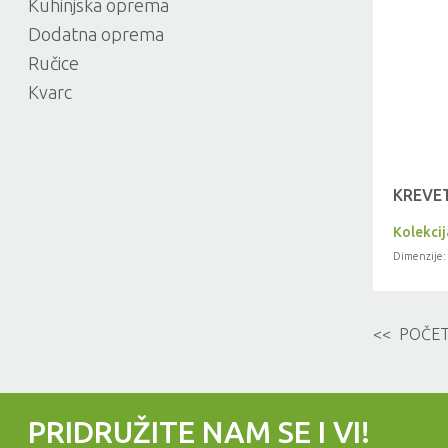
Kuhinjska oprema
Dodatna oprema
Ručice
Kvarc
KREVET
Kolekci
Dimenzije:
<< POČE
PRIDRUŽITE NAM SE I VI!