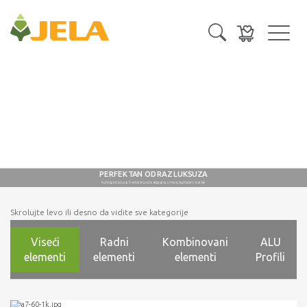
Toggl
navig
PERFEKTAN ODRAZ LUKSUZA
Kuhinja Invictus sa frontovima od medijapana u novoj boji Kašmir mat lak
Skrolujte levo ili desno da vidite sve kategorije
Viseći
Radni
Kombinovani
ALU
elementi
elementi
elementi
Profili