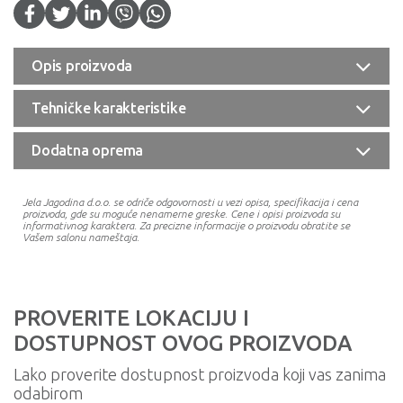
Opis proizvoda
Tehničke karakteristike
Dodatna oprema
Jela Jagodina d.o.o. se odriče odgovornosti u vezi opisa, specifikacija i cena
proizvoda, gde su moguće nenamerne greske. Cene i opisi proizvoda su
informativnog karaktera. Za precizne informacije o proizvodu obratite se
Vašem salonu nameštaja.
PROVERITE LOKACIJU I
DOSTUPNOST OVOG PROIZVODA
Lako proverite dostupnost proizvoda koji vas zanima
odabirom