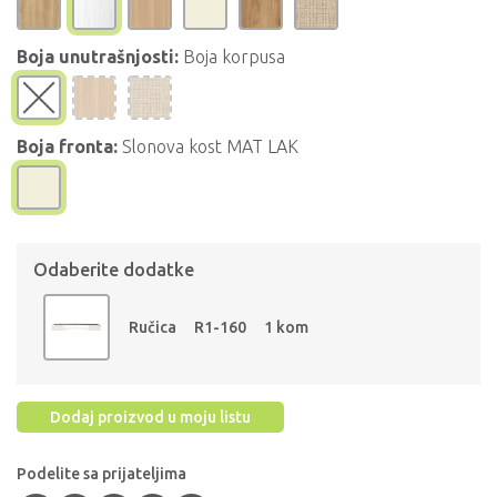
Boja unutrašnjosti:
Boja korpusa
Boja fronta:
Slonova kost MAT LAK
Odaberite dodatke
Ručica
R1-160
1 kom
Dodaj proizvod u moju listu
Podelite sa prijateljima