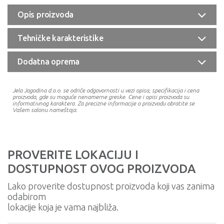
Opis proizvoda
Tehničke karakteristike
Dodatna oprema
Jela Jagodina d.o.o. se odriče odgovornosti u vezi opisa, specifikacija i cena
proizvoda, gde su moguće nenamerne greske. Cene i opisi proizvoda su
informativnog karaktera. Za precizne informacije o proizvodu obratite se
Vašem salonu nameštaja.
PROVERITE LOKACIJU I
DOSTUPNOST OVOG PROIZVODA
Lako proverite dostupnost proizvoda koji vas zanima
odabirom
lokacije koja je vama najbliža.