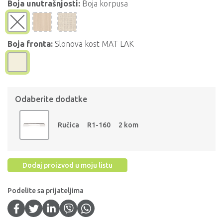
Boja unutrašnjosti:
Boja korpusa
Boja fronta:
Slonova kost MAT LAK
Odaberite dodatke
Ručica
R1-160
2 kom
Dodaj proizvod u moju listu
Podelite sa prijateljima