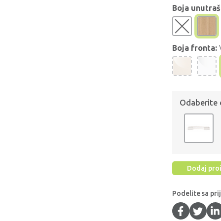
Boja unutraš
Boja fronta:
Odaberite
Dodaj proi
Podelite sa pri