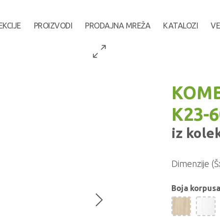
EKCIJE
PROIZVODI
PRODAJNA MREŽA
KATALOZI
VE
KOMB
K23-
iz kole
Dimenzije (Š
Boja korpusa