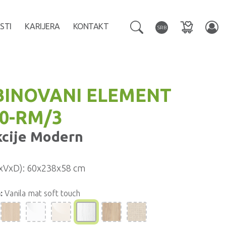
STI
KARIJERA
KONTAKT
SRB
INOVANI ELEMENT
60-RM/3
kcije
Modern
xVxD):
60x238x58 cm
:
Vanila mat soft touch