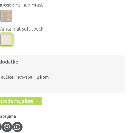
njosti:
Furneo Hrast
Vanila mat soft touch
 dodatke
Ručica
R1-160
2 kom
zvod u moju listu
jateljima