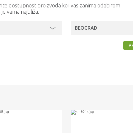
rite dostupnost proizvoda koji vas zanima odabirom
a je vama najbliža.
BEOGRAD
P