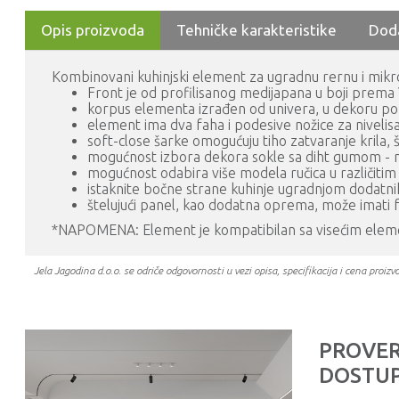
Opis proizvoda
Tehničke karakteristike
Dod
Kombinovani kuhinjski element za ugradnu rernu i mikrot
Front je od profilisanog medijapana u boji prem
korpus elementa izrađen od univera, u dekoru po
element ima dva faha i podesive nožice za niveli
soft-close šarke omogućuju tiho zatvaranje krila,
mogućnost izbora dekora sokle sa diht gumom - n
mogućnost odabira više modela ručica u različiti
istaknite bočne strane kuhinje ugradnjom dodatn
štelujući panel, kao dodatna oprema, može imati f
*NAPOMENA: Element je kompatibilan sa visećim eleme
Jela Jagodina d.o.o. se odriče odgovornosti u vezi opisa, specifikacija i cena pr
PROVER
DOSTUP