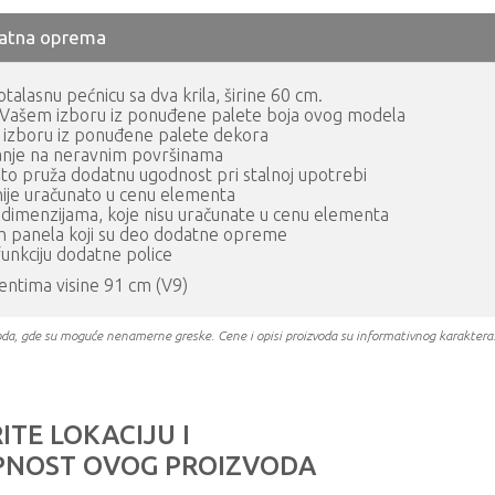
atna oprema
alasnu pećnicu sa dva krila, širine 60 cm.
a Vašem izboru iz ponuđene palete boja ovog modela
 izboru iz ponuđene palete dekora
sanje na neravnim površinama
 što pruža dodatnu ugodnost pri stalnoj upotrebi
ije uračunato u cenu elementa
m dimenzijama, koje nisu uračunate u cenu elementa
ih panela koji su deo dodatne opreme
unkciju dodatne police
ntima visine 91 cm (V9)
oizvoda, gde su moguće nenamerne greske. Cene i opisi proizvoda su informativnog karakter
ITE LOKACIJU I
NOST OVOG PROIZVODA