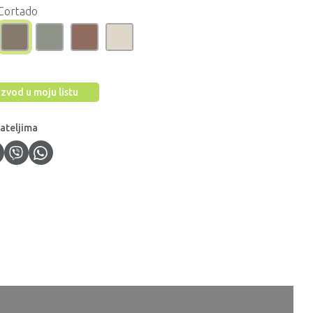
Cortado
zvod u moju listu
jateljima