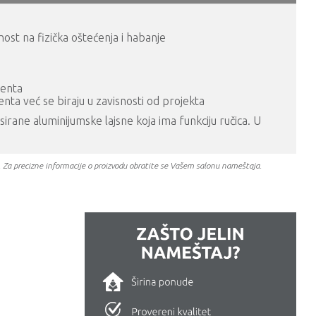
ost na fizička oštećenja i habanje
menta
menta već se biraju u zavisnosti od projekta
ane aluminijumske lajsne koja ima funkciju ručica. U
a. Za precizne informacije o proizvodu obratite se Vašem salonu nameštaja.