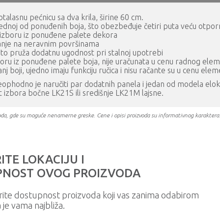
alasnu pećnicu sa dva krila, širine 60 cm.
ednoj od ponuđenih boja, što obezbeđuje četiri puta veću otporn
 izboru iz ponuđene palete dekora
sanje na neravnim površinama
 što pruža dodatnu ugodnost pri stalnoj upotrebi
oru iz ponuđene palete boja, nije uračunata u cenu radnog ele
nj boji, ujedno imaju funkciju ručica i nisu račante su u cenu ele
odno je naručiti par dodatnih panela i jedan od modela eloksir
 izbora bočne LK21S ili središnje LK21M lajsne.
oizvoda, gde su moguće nenamerne greske. Cene i opisi proizvoda su informativnog karakter
ITE LOKACIJU I
NOST OVOG PROIZVODA
rite dostupnost proizvoda koji vas zanima odabirom
a je vama najbliža.