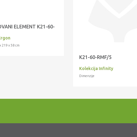
VANI ELEMENT K21-60-
Ergon
x 219 x 58 cm
K21-60-RMF/5
Kolekcija Infinity
Dimenzije