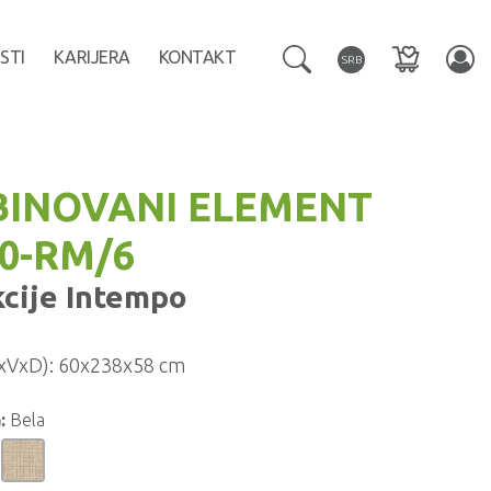
STI
KARIJERA
KONTAKT
SRB
INOVANI ELEMENT
60-RM/6
kcije
Intempo
xVxD):
60x238x58 cm
:
Bela