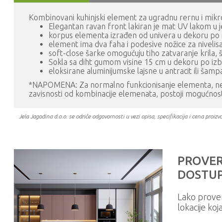
Kombinovani kuhinjski element za ugradnu rernu i mikrot
Elegantan ravan front lakiran je mat UV lakom u j
korpus elementa izrađen od univera u dekoru po
element ima dva faha i podesive nožice za niveli
soft-close šarke omogućuju tiho zatvaranje krila,
Sokla sa diht gumom visine 15 cm u dekoru po izb
eloksirane aluminijumske lajsne u antracit ili šampa
*NAPOMENA: Za normalno funkcionisanje elementa, neoph
zavisnosti od kombinacije elemenata, postoji mogućnost
Jela Jagodina d.o.o. se odriče odgovornosti u vezi opisa, specifikacija i cena pr
PROVER
DOSTUP
Lako prove
lokacije koj