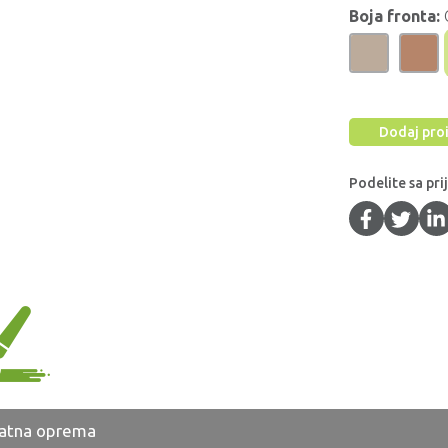
Boja fronta:
Dodaj proi
Podelite sa pri
atna oprema