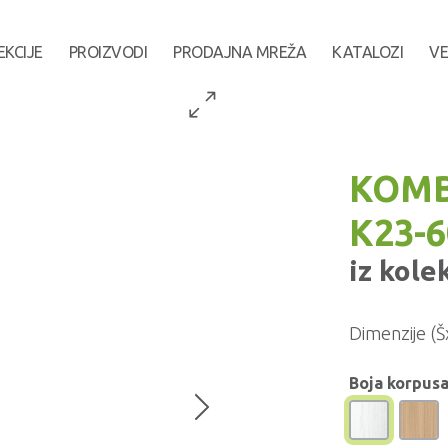
EKCIJE
PROIZVODI
PRODAJNA MREŽA
KATALOZI
VE
KOMB
K23-
iz kole
Dimenzije (Š
Boja korpusa