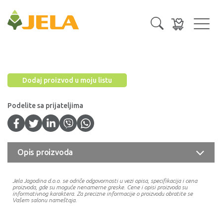
Toggl
navig
Dodaj proizvod u moju listu
Podelite sa prijateljima
Opis proizvoda
Jela Jagodina d.o.o. se odriče odgovornosti u vezi opisa, specifikacija i cena
proizvoda, gde su moguće nenamerne greske. Cene i opisi proizvoda su
informativnog karaktera. Za precizne informacije o proizvodu obratite se
Vašem salonu nameštaja.