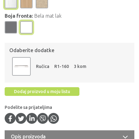
Boja fronta:
Bela mat lak
Odaberite dodatke
Ručica
R1-160
3 kom
Dodaj proizvod u moju listu
Podelite sa prijateljima
Opis proizvoda