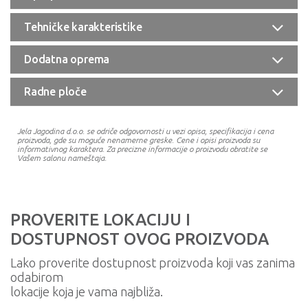
Tehničke karakteristike
Dodatna oprema
Radne ploče
Jela Jagodina d.o.o. se odriče odgovornosti u vezi opisa, specifikacija i cena
proizvoda, gde su moguće nenamerne greske. Cene i opisi proizvoda su
informativnog karaktera. Za precizne informacije o proizvodu obratite se
Vašem salonu nameštaja.
PROVERITE LOKACIJU I
DOSTUPNOST OVOG PROIZVODA
Lako proverite dostupnost proizvoda koji vas zanima
odabirom
lokacije koja je vama najbliža.