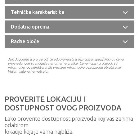
Tehničke karakteristike
Dodatna oprema
Radne ploče
Jela Jagodina d.o.o. se odriče odgovornosti u vezi opisa, specifikacija i cena
proizvoda, gde su moguće nenamerne greske. Cene i opisi proizvoda su
informativnog karaktera. Za precizne informacije o proizvodu obratite se
Vašem salonu nameštaja.
PROVERITE LOKACIJU I
DOSTUPNOST OVOG PROIZVODA
Lako proverite dostupnost proizvoda koji vas zanima
odabirom
lokacije koja je vama najbliža.