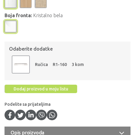
Boja fronta:
Kristalno bela
Odaberite dodatke
Ručica
R1-160
3 kom
Dodaj proizvod u moju listu
Podelite sa prijateljima
Opis proizvoda