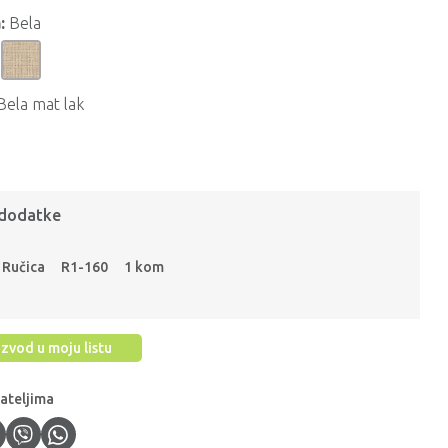
:
Bela
Bela mat lak
 dodatke
Ručica
R1-160
1 kom
zvod u moju listu
jateljima