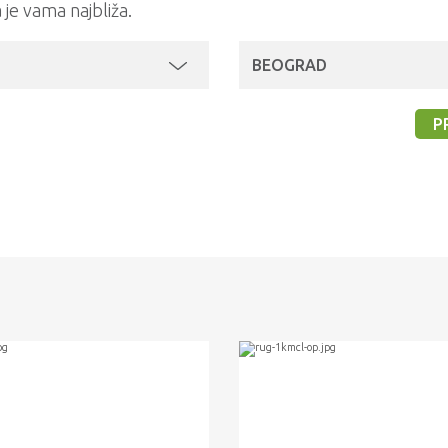
a je vama najbliža.
BEOGRAD
P