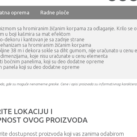
atna oprema
Radne ploče
anizmom sa hromiranim žičanim korpama za odlaganje. Krilo se o
m u boji kašmira sa mat efektom
-dekoru i kantovan je sa zadnje strane
 mehanizam sa hromiranim žičanim korpama
jine 38 m i dekora sokle sa diht gumom, nije uračunato u cenu
m dimenzijama, koje nisu uračunate u cenu elementa
i bočnim panelima, koji su deo dodatne opreme
ih panela koji su deo dodatne opreme
oizvoda, gde su moguće nenamerne greske. Cene i opisi proizvoda su informativnog karakter
ITE LOKACIJU I
NOST OVOG PROIZVODA
rite dostupnost proizvoda koji vas zanima odabirom