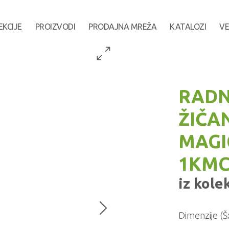
EKCIJE
PROIZVODI
PRODAJNA MREŽA
KATALOZI
VE
RADN
ŽIČA
MAGI
1KMC
iz kole
Dimenzije (Š