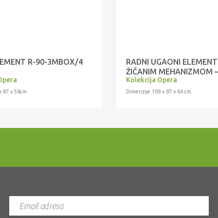
LEMENT R-90-3MBOX/4
RADNI UGAONI ELEMENT
ŽIČANIM MEHANIZMOM –
Opera
Kolekcija Opera
CORNER R-UG-1KMCL/4
x 87 x 58cm
Dimenzije 109 x 87 x 64 cm