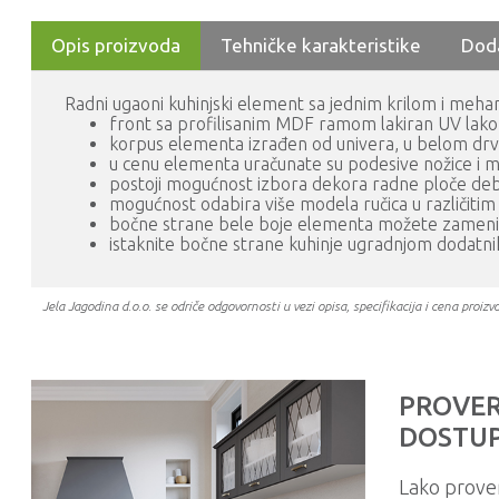
Opis proizvoda
Tehničke karakteristike
Dod
Radni ugaoni kuhinjski element sa jednim krilom i meh
front sa profilisanim MDF ramom lakiran UV lako
korpus elementa izrađen od univera, u belom drvo
u cenu elementa uračunate su podesive nožice i
postoji mogućnost izbora dekora radne ploče debl
mogućnost odabira više modela ručica u različiti
bočne strane bele boje elementa možete zamenit
istaknite bočne strane kuhinje ugradnjom dodatn
Jela Jagodina d.o.o. se odriče odgovornosti u vezi opisa, specifikacija i cena pr
PROVER
DOSTUP
Lako prove