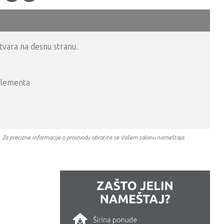
tvara na desnu stranu.
 elementa
a. Za precizne informacije o proizvodu obratite se Vašem salonu nameštaja.