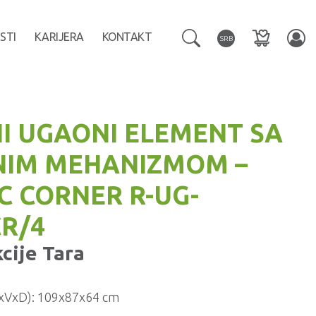
STI
KARIJERA
KONTAKT
SRB
I UGAONI ELEMENT SA
NIM MEHANIZMOM –
C CORNER R-UG-
R/4
kcije
Tara
xVxD):
109x87x64 cm