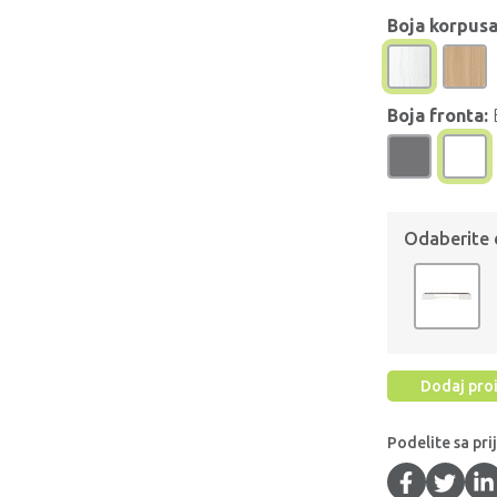
Boja korpusa
Boja fronta:
Odaberite
Dodaj proi
Podelite sa pri