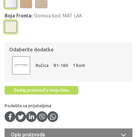
Boja fronta:
Slonova kost MAT LAK
Odaberite dodatke
Ručica
R1-160
1 kom
Dodaj proizvod u moju listu
Podelite sa prijateljima
Opis proizvoda