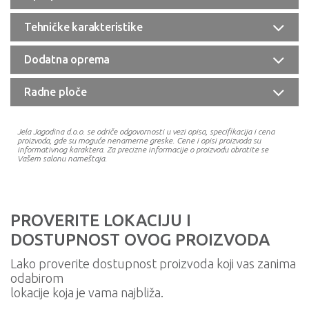
Tehničke karakteristike
Dodatna oprema
Radne ploče
Jela Jagodina d.o.o. se odriče odgovornosti u vezi opisa, specifikacija i cena
proizvoda, gde su moguće nenamerne greske. Cene i opisi proizvoda su
informativnog karaktera. Za precizne informacije o proizvodu obratite se
Vašem salonu nameštaja.
PROVERITE LOKACIJU I
DOSTUPNOST OVOG PROIZVODA
Lako proverite dostupnost proizvoda koji vas zanima
odabirom
lokacije koja je vama najbliža.