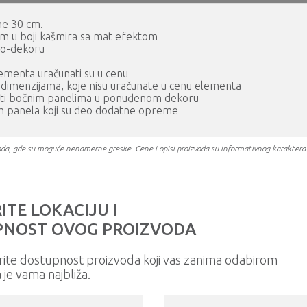
ine 30 cm.
m u boji kašmira sa mat efektom
vo-dekoru
elementa uračunati su u cenu
m dimenzijama, koje nisu uračunate u cenu elementa
iti bočnim panelima u ponuđenom dekoru
ih panela koji su deo dodatne opreme
oizvoda, gde su moguće nenamerne greske. Cene i opisi proizvoda su informativnog karakter
ITE LOKACIJU I
NOST OVOG PROIZVODA
rite dostupnost proizvoda koji vas zanima odabirom
a je vama najbliža.