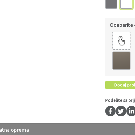
Odaberite
Dodaj proi
Podelite sa pri
atna oprema