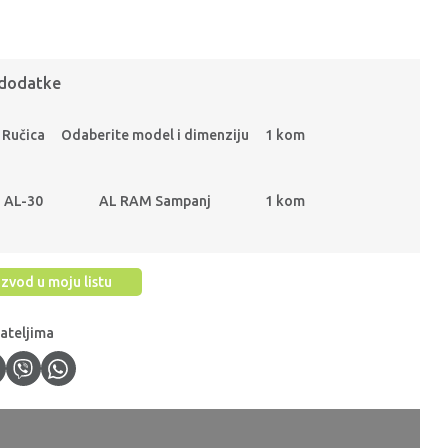
 dodatke
Ručica
Odaberite model i dimenziju
1 kom
AL-30
AL RAM Sampanj
1 kom
zvod u moju listu
jateljima