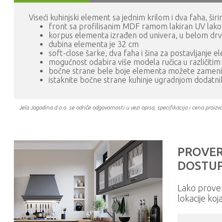
Viseći kuhinjski element sa jednim krilom i dva faha, šir
front sa profilisanim MDF ramom lakiran UV lako
korpus elementa izrađen od univera, u belom dr
dubina elementa je 32 cm
soft-close šarke, dva faha i šina za postavljanje 
mogućnost odabira više modela ručica u različiti
bočne strane bele boje elementa možete zamen
istaknite bočne strane kuhinje ugradnjom dodatn
Jela Jagodina d.o.o. se odriče odgovornosti u vezi opisa, specifikacija i cena pr
PROVER
DOSTUP
Lako prove
lokacije koj