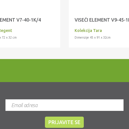
LEMENT V7-40-1K/4
VISEĆI ELEMENT V9-45-1
Regent
Kolekcija Tara
x 72 x 32 cm
Dimenzije 45 x 91 x 32cm