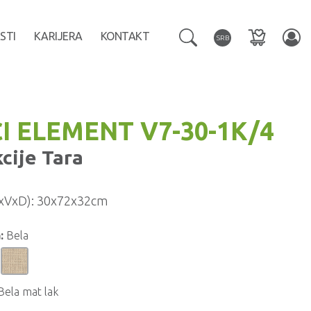
STI
KARIJERA
KONTAKT
SRB
I ELEMENT V7-30-1K/4
kcije
Tara
xVxD):
30x72x32cm
:
Bela
Bela mat lak