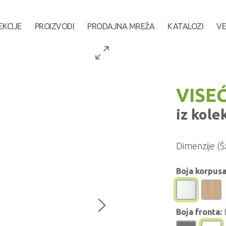
EKCIJE
PROIZVODI
PRODAJNA MREŽA
KATALOZI
VE
VISEĆ
iz kole
Dimenzije (Š
Boja korpusa
Boja fronta: