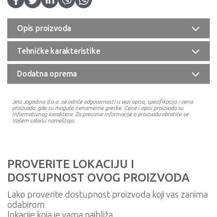
Opis proizvoda
Tehničke karakteristike
Dodatna oprema
Jela Jagodina d.o.o. se odriče odgovornosti u vezi opisa, specifikacija i cena
proizvoda, gde su moguće nenamerne greske. Cene i opisi proizvoda su
informativnog karaktera. Za precizne informacije o proizvodu obratite se
Vašem salonu nameštaja.
PROVERITE LOKACIJU I
DOSTUPNOST OVOG PROIZVODA
Lako proverite dostupnost proizvoda koji vas zanima
odabirom
lokacije koja je vama najbliža.