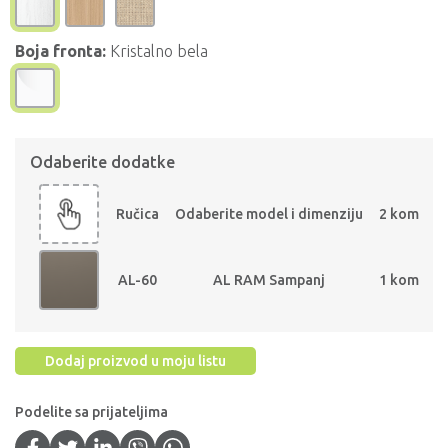
Boja fronta:
Kristalno bela
Odaberite dodatke
Ručica
Odaberite model i dimenziju
2 kom
AL-60
AL RAM Sampanj
1 kom
Dodaj proizvod u moju listu
Podelite sa prijateljima