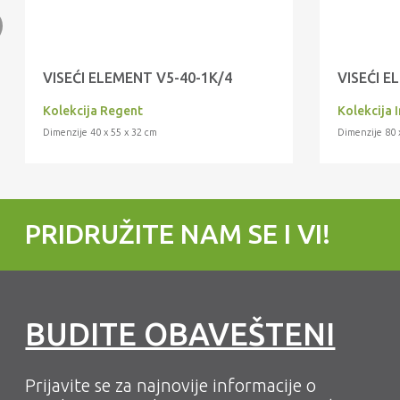
VISEĆI ELEMENT V5-40-1K/4
VISEĆI E
Kolekcija Regent
Kolekcija 
Dimenzije 40 x 55 x 32 cm
Dimenzije 80 
PRIDRUŽITE NAM SE I VI!
BUDITE OBAVEŠTENI
Prijavite se za najnovije informacije o