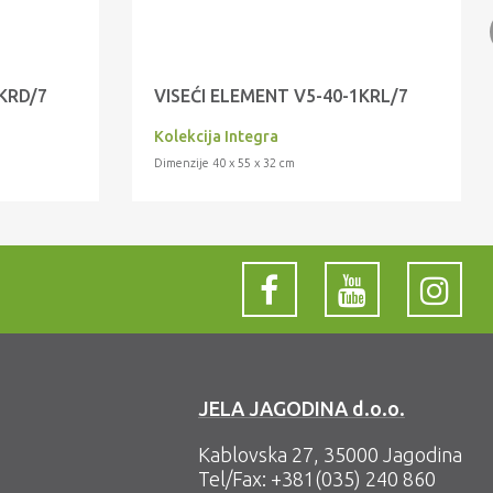
KRD/7
VISEĆI ELEMENT V5-40-1KRL/7
Kolekcija Integra
Dimenzije 40 x 55 x 32 cm
JELA JAGODINA d.o.o.
Kablovska 27, 35000 Jagodina
Tel/Fax:
+381(035) 240 860