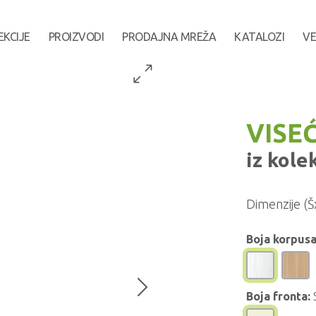
EKCIJE
PROIZVODI
PRODAJNA MREŽA
KATALOZI
VE
VISEĆ
iz kole
Dimenzije (Š
Boja korpusa
Boja fronta: