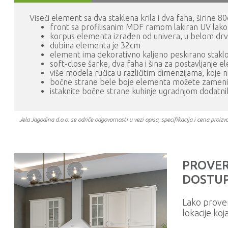
Viseći element sa dva staklena krila i dva faha, širine 8
front sa profilisanim MDF ramom lakiran UV lako
korpus elementa izrađen od univera, u belom dr
dubina elementa je 32cm
element ima dekorativno kaljeno peskirano stakl
soft-close šarke, dva faha i šina za postavljanje 
više modela ručica u različitim dimenzijama, koje
bočne strane bele boje elementa možete zamen
istaknite bočne strane kuhinje ugradnjom dodatn
Jela Jagodina d.o.o. se odriče odgovornosti u vezi opisa, specifikacija i cena pr
PROVER
DOSTUP
Lako prove
lokacije koj