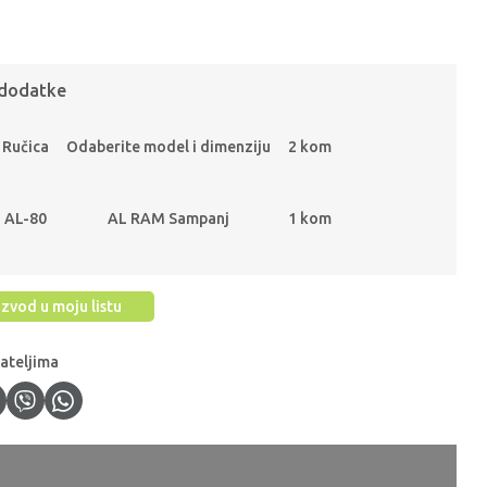
 dodatke
Ručica
Odaberite model i dimenziju
2 kom
AL-80
AL RAM Sampanj
1 kom
zvod u moju listu
jateljima