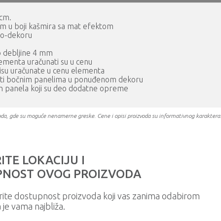
0cm.
m u boji kašmira sa mat efektom
vo-dekoru
o debljine 4 mm
elementa uračunati su u cenu
 nisu uračunate u cenu elementa
iti bočnim panelima u ponuđenom dekoru
ih panela koji su deo dodatne opreme
oizvoda, gde su moguće nenamerne greske. Cene i opisi proizvoda su informativnog karakter
ITE LOKACIJU I
NOST OVOG PROIZVODA
rite dostupnost proizvoda koji vas zanima odabirom
a je vama najbliža.