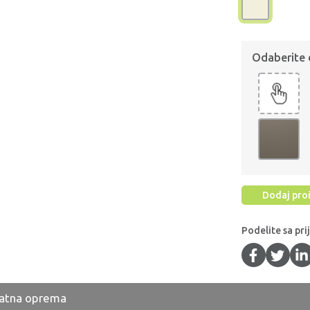
Odaberite
Dodaj proi
Podelite sa pri
atna oprema