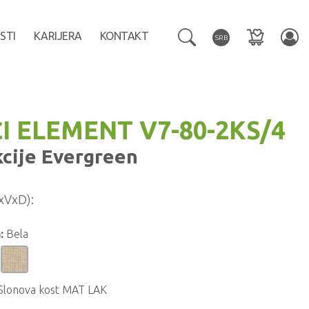
STI
KARIJERA
KONTAKT
SRB
I ELEMENT V7-80-2KS/4
kcije
Evergreen
xVxD):
:
Bela
Slonova kost MAT LAK