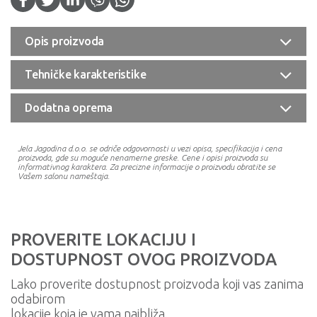
Opis proizvoda
Tehničke karakteristike
Dodatna oprema
Jela Jagodina d.o.o. se odriče odgovornosti u vezi opisa, specifikacija i cena
proizvoda, gde su moguće nenamerne greske. Cene i opisi proizvoda su
informativnog karaktera. Za precizne informacije o proizvodu obratite se
Vašem salonu nameštaja.
PROVERITE LOKACIJU I
DOSTUPNOST OVOG PROIZVODA
Lako proverite dostupnost proizvoda koji vas zanima
odabirom
lokacije koja je vama najbliža.