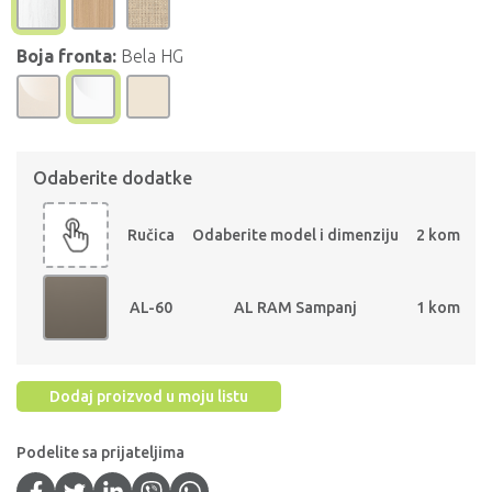
Boja fronta:
Bela HG
Odaberite dodatke
Ručica
Odaberite model i dimenziju
2 kom
AL-60
AL RAM Sampanj
1 kom
Dodaj proizvod u moju listu
Podelite sa prijateljima