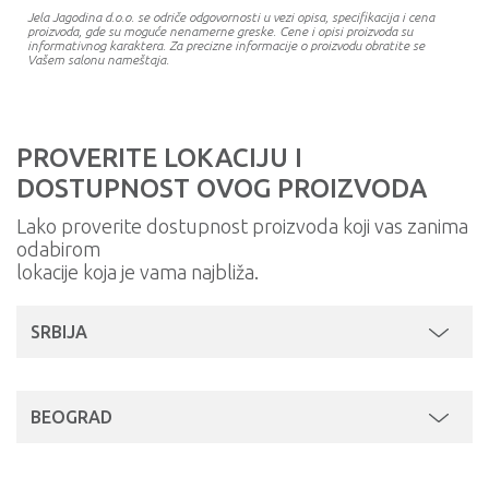
Jela Jagodina d.o.o. se odriče odgovornosti u vezi opisa, specifikacija i cena
proizvoda, gde su moguće nenamerne greske. Cene i opisi proizvoda su
informativnog karaktera. Za precizne informacije o proizvodu obratite se
Vašem salonu nameštaja.
PROVERITE LOKACIJU I
DOSTUPNOST OVOG PROIZVODA
Lako proverite dostupnost proizvoda koji vas zanima
odabirom
lokacije koja je vama najbliža.
SRBIJA
BEOGRAD