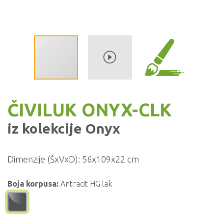
ČIVILUK ONYX-CLK
iz kolekcije
Onyx
Dimenzije (ŠxVxD):
56x109x22 cm
Boja korpusa:
Antracit HG lak