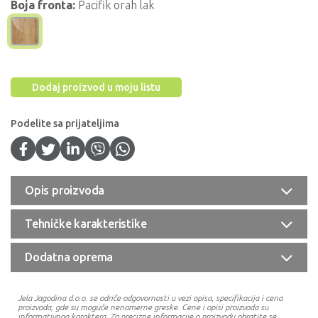
Boja fronta:
Pacifik orah lak
Dodaj proizvod u moju listu
Podelite sa prijateljima
Opis proizvoda
Tehničke karakteristike
Dodatna oprema
Jela Jagodina d.o.o. se odriče odgovornosti u vezi opisa, specifikacija i cena
proizvoda, gde su moguće nenamerne greske. Cene i opisi proizvoda su
informativnog karaktera. Za precizne informacije o proizvodu obratite se