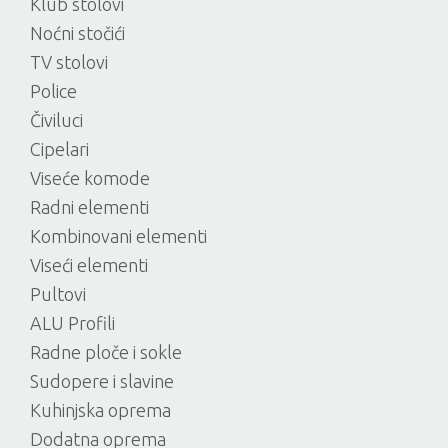
Klub stolovi
Noćni stočići
TV stolovi
Police
Čiviluci
Cipelari
Viseće komode
Radni elementi
Kombinovani elementi
Viseći elementi
Pultovi
ALU Profili
Radne ploče i sokle
Sudopere i slavine
Kuhinjska oprema
Dodatna oprema