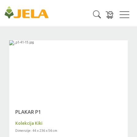
Toggl
navig
PLAKAR P1
Kolekcija Kiki
Dimenzije: 44 x 236 x 56 cm