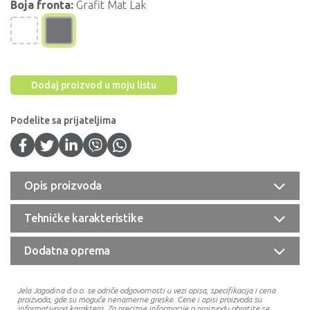
Boja fronta:
Grafit Mat Lak
Dodaj proizvod u moju listu
Podelite sa prijateljima
Opis proizvoda
Tehničke karakteristike
Dodatna oprema
Jela Jagodina d.o.o. se odriče odgovornosti u vezi opisa, specifikacija i cena
proizvoda, gde su moguće nenamerne greske. Cene i opisi proizvoda su
informativnog karaktera. Za precizne informacije o proizvodu obratite se