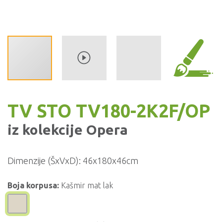
TV STO TV180-2K2F/OP
iz kolekcije
Opera
Dimenzije (ŠxVxD):
46x180x46cm
Boja korpusa:
Kašmir mat lak