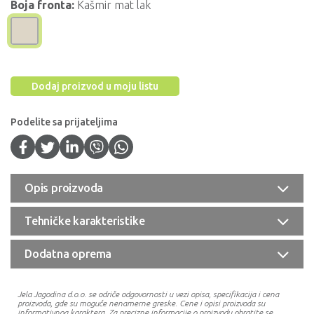
Boja fronta:
Kašmir mat lak
Dodaj proizvod u moju listu
Podelite sa prijateljima
Opis proizvoda
Tehničke karakteristike
Dodatna oprema
Jela Jagodina d.o.o. se odriče odgovornosti u vezi opisa, specifikacija i cena
proizvoda, gde su moguće nenamerne greske. Cene i opisi proizvoda su
informativnog karaktera. Za precizne informacije o proizvodu obratite se