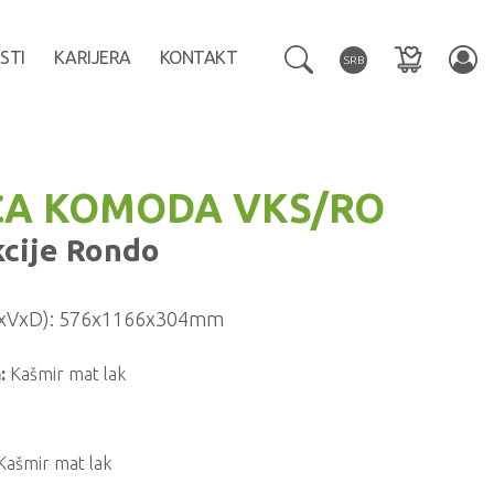
STI
KARIJERA
KONTAKT
SRB
ĆA KOMODA VKS/RO
kcije
Rondo
xVxD):
576x1166x304mm
:
Kašmir mat lak
Kašmir mat lak