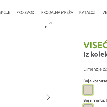
EKCIJE
PROIZVODI
PRODAJNA MREŽA
KATALOZI
VE
VISE
iz kole
Dimenzije (Š
Boja korpusa
Boja fronta: