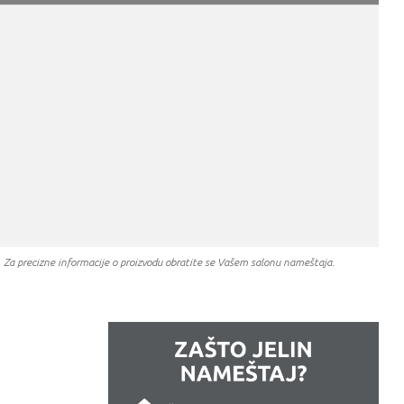
a. Za precizne informacije o proizvodu obratite se Vašem salonu nameštaja.