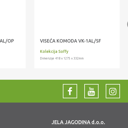
1AL/OP
VISEĆA KOMODA VK-1AL/SF
Kolekcija Soffy
Dimenzije 418 x 1275 x 332mm
JELA JAGODINA d.o.o.