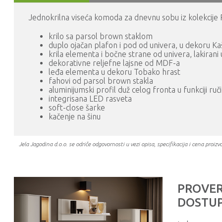
Jednokrilna viseća komoda za dnevnu sobu iz kolekcij
krilo sa parsol brown staklom
duplo ojačan plafon i pod od univera, u dekoru K
krila elementa i bočne strane od univera, lakiran
dekorativne reljefne lajsne od MDF-a
leđa elementa u dekoru Tobako hrast
fahovi od parsol brown stakla
aluminijumski profil duž celog fronta u funkciji r
integrisana LED rasveta
soft-close šarke
kačenje na šinu
Jela Jagodina d.o.o. se odriče odgovornosti u vezi opisa, specifikacija i cena pr
PROVER
DOSTUP