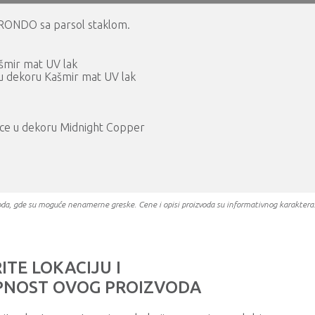
e RONDO sa parsol staklom.
ašmir mat UV lak
i u dekoru Kašmir mat UV lak
učice u dekoru Midnight Copper
oizvoda, gde su moguće nenamerne greske. Cene i opisi proizvoda su informativnog karakter
ITE LOKACIJU I
NOST OVOG PROIZVODA