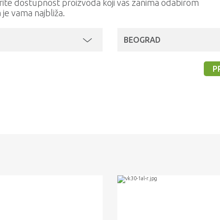
rite dostupnost proizvoda koji vas zanima odabirom
a je vama najbliža.
BEOGRAD
P