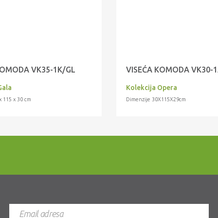
KOMODA VK35-1K/GL
VISEĆA KOMODA VK30-
Gala
Kolekcija Opera
x 115 x 30 cm
Dimenzije 30X115X29cm