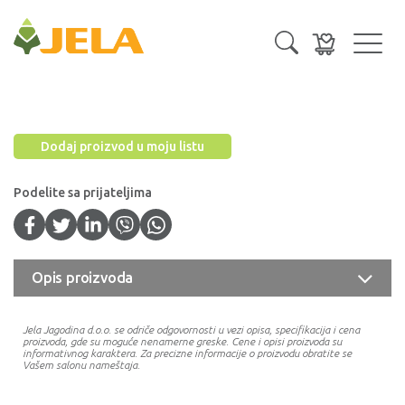
Toggl
navig
Dodaj proizvod u moju listu
Podelite sa prijateljima
Opis proizvoda
Jela Jagodina d.o.o. se odriče odgovornosti u vezi opisa, specifikacija i cena
proizvoda, gde su moguće nenamerne greske. Cene i opisi proizvoda su
informativnog karaktera. Za precizne informacije o proizvodu obratite se
Vašem salonu nameštaja.