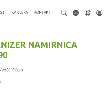
STI
KARIJERA
KONTAKT
SRB
NIZER NAMIRNICA
90
xVxD):
90cm
:
-
-