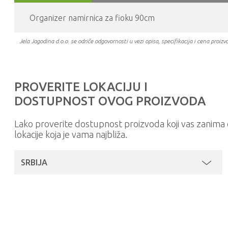
Organizer namirnica za fioku 90cm
Jela Jagodina d.o.o. se odriče odgovornosti u vezi opisa, specifikacija i cena pr
PROVERITE LOKACIJU I
DOSTUPNOST OVOG PROIZVODA
Lako proverite dostupnost proizvoda koji vas zanim
lokacije koja je vama najbliža.
SRBIJA