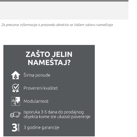
a. Za precizne informacije o proizvodu obratite se Vašem salonu nameštaja.