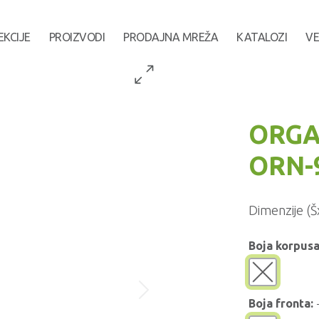
EKCIJE
PROIZVODI
PRODAJNA MREŽA
KATALOZI
VE
ORGA
ORN-
Dimenzije (Š
Boja korpusa
Boja fronta: