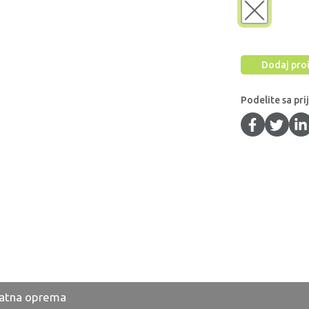
Dodaj proi
Podelite sa pri
atna oprema