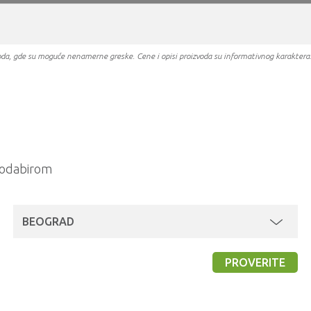
oizvoda, gde su moguće nenamerne greske. Cene i opisi proizvoda su informativnog karakter
a odabirom
BEOGRAD
PROVERITE