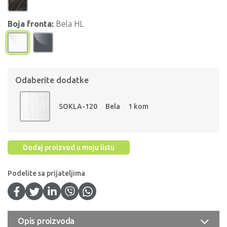
Boja fronta:
Bela HL
Odaberite dodatke
SOKLA-120
Bela
1 kom
Dodaj proizvod u moju listu
Podelite sa prijateljima
Opis proizvoda