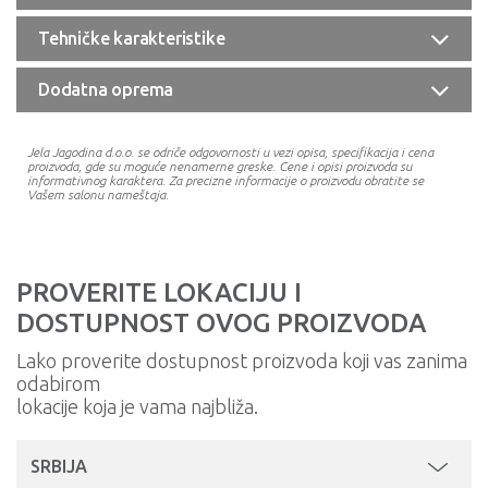
Tehničke karakteristike
Dodatna oprema
Jela Jagodina d.o.o. se odriče odgovornosti u vezi opisa, specifikacija i cena
proizvoda, gde su moguće nenamerne greske. Cene i opisi proizvoda su
informativnog karaktera. Za precizne informacije o proizvodu obratite se
Vašem salonu nameštaja.
PROVERITE LOKACIJU I
DOSTUPNOST OVOG PROIZVODA
Lako proverite dostupnost proizvoda koji vas zanima
odabirom
lokacije koja je vama najbliža.
SRBIJA