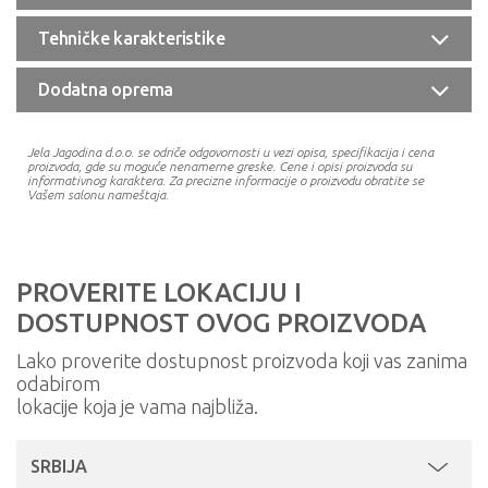
Tehničke karakteristike
Dodatna oprema
Jela Jagodina d.o.o. se odriče odgovornosti u vezi opisa, specifikacija i cena
proizvoda, gde su moguće nenamerne greske. Cene i opisi proizvoda su
informativnog karaktera. Za precizne informacije o proizvodu obratite se
Vašem salonu nameštaja.
PROVERITE LOKACIJU I
DOSTUPNOST OVOG PROIZVODA
Lako proverite dostupnost proizvoda koji vas zanima
odabirom
lokacije koja je vama najbliža.
SRBIJA