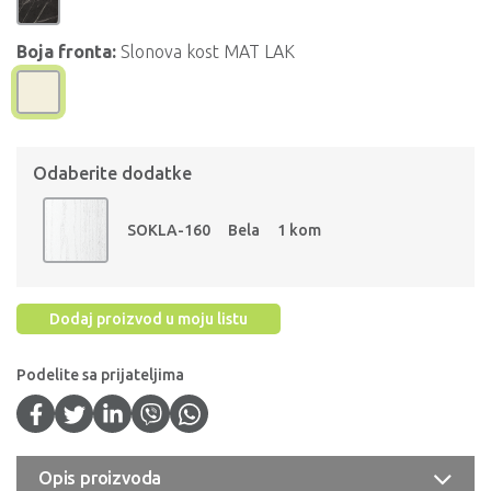
Boja fronta:
Slonova kost MAT LAK
Odaberite dodatke
SOKLA-160
Bela
1 kom
Dodaj proizvod u moju listu
Podelite sa prijateljima
Opis proizvoda