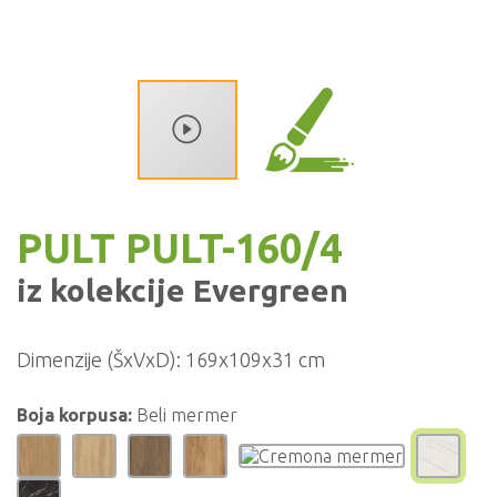
PULT PULT-160/4
iz kolekcije
Evergreen
Dimenzije (ŠxVxD):
169x109x31 cm
Boja korpusa:
Beli mermer