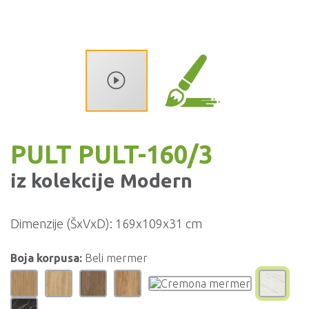
PULT PULT-160/3
iz kolekcije
Modern
Dimenzije (ŠxVxD):
169x109x31 cm
Boja korpusa:
Beli mermer