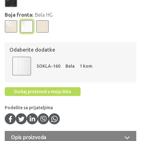
Boja fronta:
Bela HG
Odaberite dodatke
SOKLA-160
Bela
1 kom
Dodaj proizvod u moju listu
Podelite sa prijateljima
Opis proizvoda