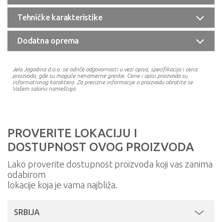
Tehničke karakteristike
Dodatna oprema
Jela Jagodina d.o.o. se odriče odgovornosti u vezi opisa, specifikacija i cena
proizvoda, gde su moguće nenamerne greske. Cene i opisi proizvoda su
informativnog karaktera. Za precizne informacije o proizvodu obratite se
Vašem salonu nameštaja.
PROVERITE LOKACIJU I
DOSTUPNOST OVOG PROIZVODA
Lako proverite dostupnost proizvoda koji vas zanima
odabirom
lokacije koja je vama najbliža.
SRBIJA