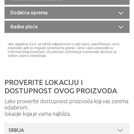
Dodatna oprema
Radne ploče
Jela Jagodina d.o.o. se odriče odgovornosti u vezi opisa, specifikacija i cena
proizvoda, gde su moguće nenamerne greske. Cene i opisi proizvoda su
informativnog karaktera. Za precizne informacije o proizvodu obratite se
Vašem salonu nameštaja.
PROVERITE LOKACIJU I
DOSTUPNOST OVOG PROIZVODA
Lako proverite dostupnost proizvoda koji vas zanima
odabirom
lokacije koja je vama najbliža.
SRBIJA