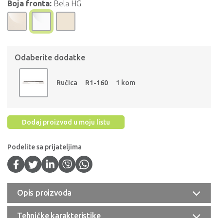
Boja fronta:
Bela HG
Odaberite dodatke
Ručica
R1-160
1 kom
Dodaj proizvod u moju listu
Podelite sa prijateljima
Opis proizvoda
Tehničke karakteristike