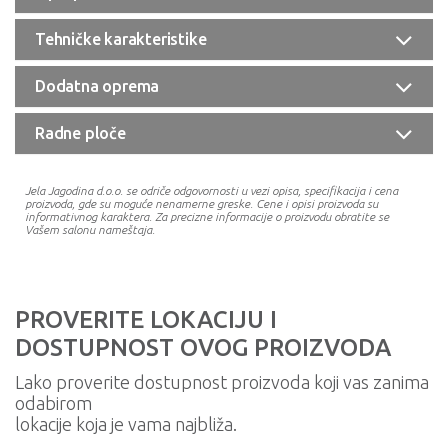
Tehničke karakteristike
Dodatna oprema
Radne ploče
Jela Jagodina d.o.o. se odriče odgovornosti u vezi opisa, specifikacija i cena
proizvoda, gde su moguće nenamerne greske. Cene i opisi proizvoda su
informativnog karaktera. Za precizne informacije o proizvodu obratite se
Vašem salonu nameštaja.
PROVERITE LOKACIJU I
DOSTUPNOST OVOG PROIZVODA
Lako proverite dostupnost proizvoda koji vas zanima
odabirom
lokacije koja je vama najbliža.