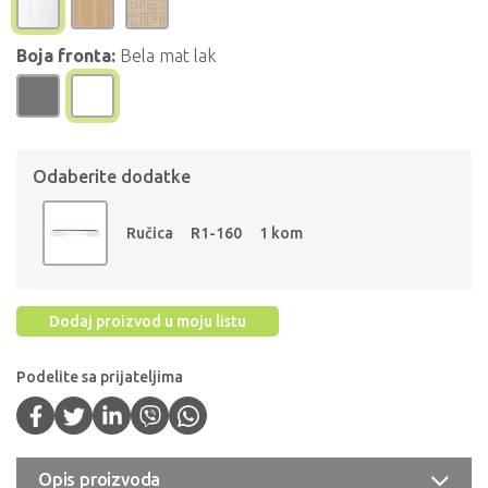
Boja fronta:
Bela mat lak
Odaberite dodatke
Ručica
R1-160
1 kom
Dodaj proizvod u moju listu
Podelite sa prijateljima
Opis proizvoda