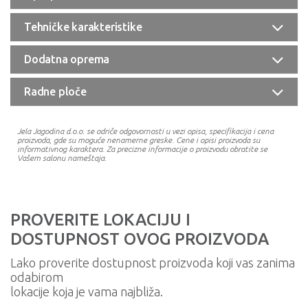
Tehničke karakteristike
Dodatna oprema
Radne ploče
Jela Jagodina d.o.o. se odriče odgovornosti u vezi opisa, specifikacija i cena
proizvoda, gde su moguće nenamerne greske. Cene i opisi proizvoda su
informativnog karaktera. Za precizne informacije o proizvodu obratite se
Vašem salonu nameštaja.
PROVERITE LOKACIJU I
DOSTUPNOST OVOG PROIZVODA
Lako proverite dostupnost proizvoda koji vas zanima
odabirom
lokacije koja je vama najbliža.