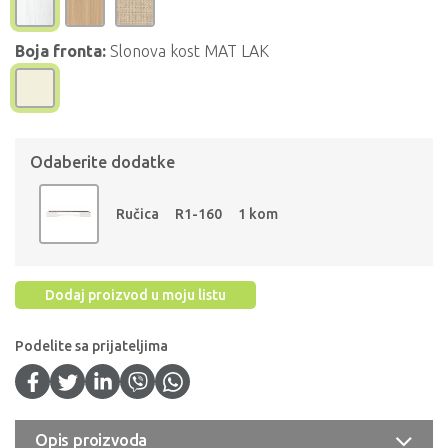
Boja fronta:
Slonova kost MAT LAK
Odaberite dodatke
Ručica
R1-160
1 kom
Dodaj proizvod u moju listu
Podelite sa prijateljima
Opis proizvoda