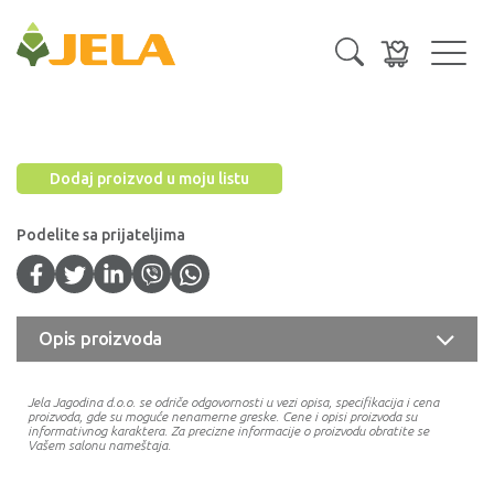
Toggl
navig
Dodaj proizvod u moju listu
Podelite sa prijateljima
Opis proizvoda
Jela Jagodina d.o.o. se odriče odgovornosti u vezi opisa, specifikacija i cena
proizvoda, gde su moguće nenamerne greske. Cene i opisi proizvoda su
informativnog karaktera. Za precizne informacije o proizvodu obratite se
Vašem salonu nameštaja.