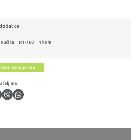
 dodatke
Ručica
R1-160
1 kom
zvod u moju listu
jateljima