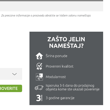
a. Za precizne informacije o proizvodu obratite se Vašem salonu nameštaja.
ROVERITE