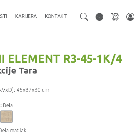
STI
KARIJERA
KONTAKT
SRB
I ELEMENT R3-45-1K/4
kcije
Tara
xVxD):
45x87x30 cm
:
Bela
Bela mat lak