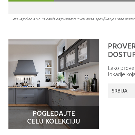
Jela Jagodina d.o.o. se odriče odgovornosti u vezi opisa, specifikacija i cena pr
PROVER
DOSTUP
Lako prove
lokacije koj
SRBIJA
POGLEDAJTE
CELU KOLEKCIJU