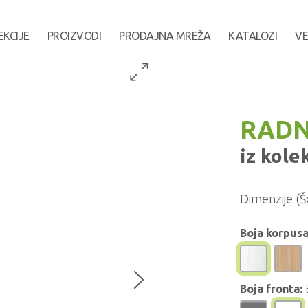
EKCIJE
PROIZVODI
PRODAJNA MREŽA
KATALOZI
VE
RADN
iz kole
Dimenzije (Š
Boja korpusa
Boja fronta: