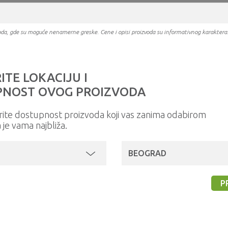
oizvoda, gde su moguće nenamerne greske. Cene i opisi proizvoda su informativnog karakter
ITE LOKACIJU I
NOST OVOG PROIZVODA
rite dostupnost proizvoda koji vas zanima odabirom
a je vama najbliža.
BEOGRAD
P