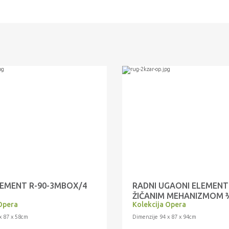
LEMENT R-90-3MBOX/4
RADNI UGAONI ELEMENT
ŽIČANIM MEHANIZMOM ¾
Opera
Kolekcija Opera
2KZA/4
x 87 x 58cm
Dimenzije 94 x 87 x 94cm