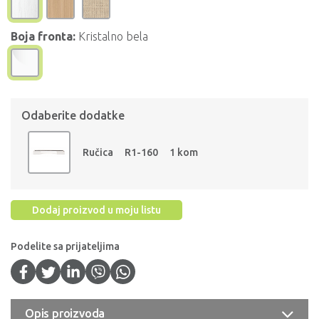
Boja fronta:
Kristalno bela
Odaberite dodatke
Ručica
R1-160
1 kom
Dodaj proizvod u moju listu
Podelite sa prijateljima
Opis proizvoda