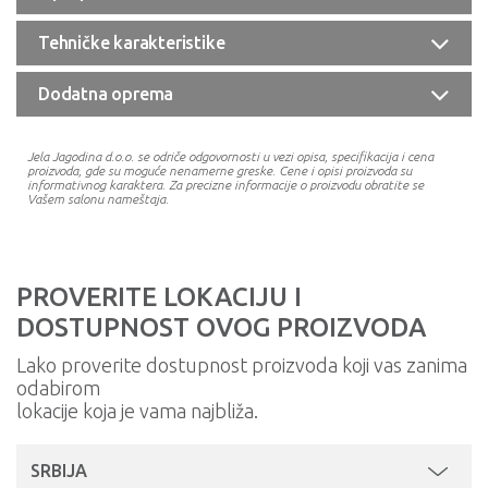
Tehničke karakteristike
Dodatna oprema
Jela Jagodina d.o.o. se odriče odgovornosti u vezi opisa, specifikacija i cena
proizvoda, gde su moguće nenamerne greske. Cene i opisi proizvoda su
informativnog karaktera. Za precizne informacije o proizvodu obratite se
Vašem salonu nameštaja.
PROVERITE LOKACIJU I
DOSTUPNOST OVOG PROIZVODA
Lako proverite dostupnost proizvoda koji vas zanima
odabirom
lokacije koja je vama najbliža.
SRBIJA