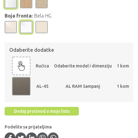
Boja fronta:
Bela HG
Odaberite dodatke
Ručica
Odaberite model i dimenziju
1 kom
AL-45
AL RAM Sampanj
1 kom
Dodaj proizvod u moju listu
Podelite sa prijateljima