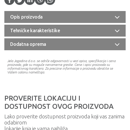
Opis proizvoda
Tehničke karakteristike
Dodatna oprema
Jela Jagodina d.o.o. se odriče odgovornosti u vezi opisa, specifikacija i cena
proizvoda, gde su moguće nenamerne greske. Cene i opisi proizvoda su
informativnog karaktera. Za precizne informacije o proizvodu obratite se
Vašem salonu nameštaja.
PROVERITE LOKACIJU I
DOSTUPNOST OVOG PROIZVODA
Lako proverite dostupnost proizvoda koji vas zanima
odabirom
lokacije koja je vama najbliža.