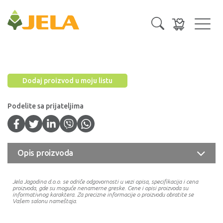
Toggl
navig
Dodaj proizvod u moju listu
Podelite sa prijateljima
Opis proizvoda
Jela Jagodina d.o.o. se odriče odgovornosti u vezi opisa, specifikacija i cena
proizvoda, gde su moguće nenamerne greske. Cene i opisi proizvoda su
informativnog karaktera. Za precizne informacije o proizvodu obratite se
Vašem salonu nameštaja.