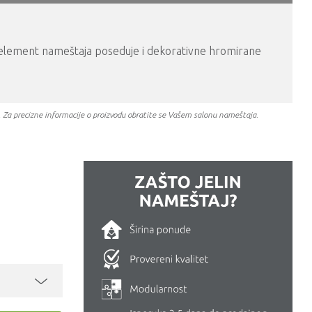
vaj element nameštaja poseduje i dekorativne hromirane
a. Za precizne informacije o proizvodu obratite se Vašem salonu nameštaja.