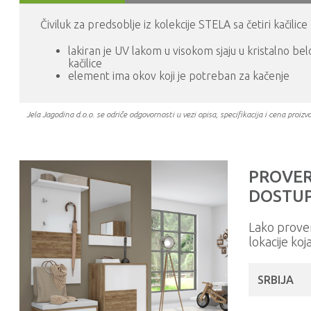
Čiviluk za predsoblje iz kolekcije STELA sa četiri kačili
lakiran je UV lakom u visokom sjaju u kristalno b
kačilice
element ima okov koji je potreban za kačenje
Jela Jagodina d.o.o. se odriče odgovornosti u vezi opisa, specifikacija i cena pr
PROVER
DOSTUP
Lako prove
lokacije koj
SRBIJA