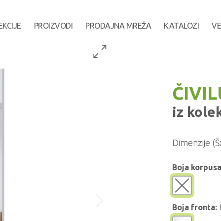
EKCIJE
PROIZVODI
PRODAJNA MREŽA
KATALOZI
VE
ČIVI
iz kole
Dimenzije (Š
Boja korpusa
Boja fronta: