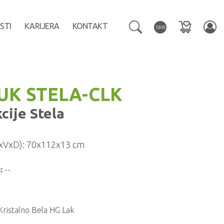
STI
KARIJERA
KONTAKT
SRB
LUK STELA-CLK
kcije
Stela
xVxD):
70x112x13 cm
:
--
Kristalno Bela HG Lak