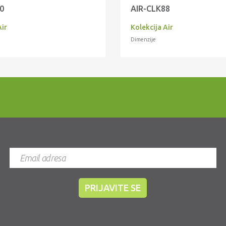
0
AIR-CLK88
Air
Kolekcija Air
Dimenzije