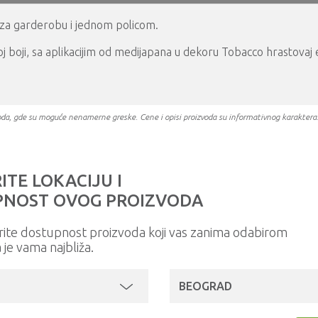
ce za garderobu i jednom policom.
eloj boji, sa aplikacijim od medijapana u dekoru Tobacco hrasto
oizvoda, gde su moguće nenamerne greske. Cene i opisi proizvoda su informativnog karakter
ITE LOKACIJU I
NOST OVOG PROIZVODA
rite dostupnost proizvoda koji vas zanima odabirom
a je vama najbliža.
BEOGRAD