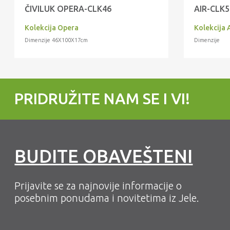
ČIVILUK OPERA-CLK46
AIR-CLK5
Kolekcija Opera
Kolekcija 
Dimenzije 46X100X17cm
Dimenzije
PRIDRUŽITE NAM SE I VI!
BUDITE OBAVEŠTENI
Prijavite se za najnovije informacije o
posebnim ponudama i novitetima iz Jele.