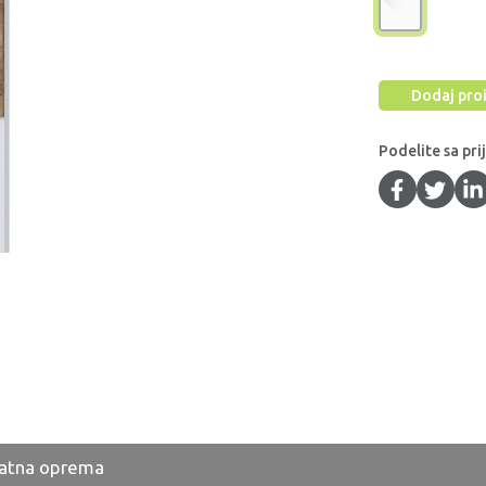
Dodaj proi
Podelite sa pri
atna oprema