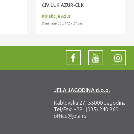
ČIVILUK AZUR-CLK
Kolekcija Azur
Dimenzije 50 x 142 x 27 cm
JELA JAGODINA d.o.o.
Kablovska 27, 35000 Jagodina
Tel/Fax:
+381(035) 240 860
office@jela.rs