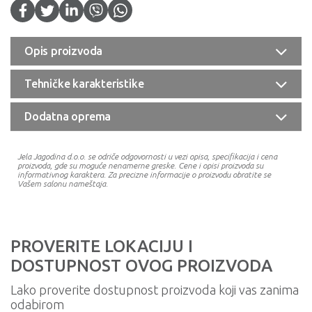
Opis proizvoda
Tehničke karakteristike
Dodatna oprema
Jela Jagodina d.o.o. se odriče odgovornosti u vezi opisa, specifikacija i cena
proizvoda, gde su moguće nenamerne greske. Cene i opisi proizvoda su
informativnog karaktera. Za precizne informacije o proizvodu obratite se
Vašem salonu nameštaja.
PROVERITE LOKACIJU I
DOSTUPNOST OVOG PROIZVODA
Lako proverite dostupnost proizvoda koji vas zanima
odabirom