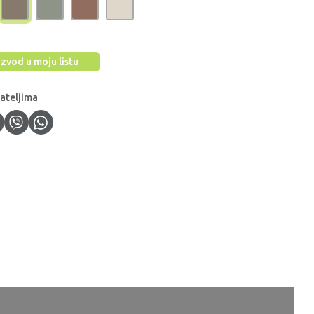
zvod u moju listu
jateljima