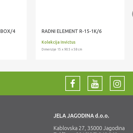
MBOX/4
RADNI ELEMENT R-15-1K/6
Kolekcija Invictus
Dimenzije 15 x 90.5 x 58 cm
JELA JAGODINA d.o.o.
Kablovska 27, 35000 Jagodina