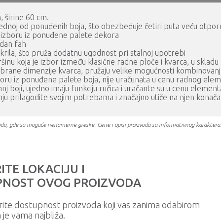
, širine 60 cm.
ednoj od ponuđenih boja, što obezbeđuje četiri puta veću otporn
 izboru iz ponuđene palete dekora
edan fah
rila, što pruža dodatnu ugodnost pri stalnoj upotrebi
u koja je izbor između klasične radne ploče i kvarca, u skladu s
zabrane dimenzije kvarca, pružaju velike mogućnosti kombinovan
oru iz ponuđene palete boja, nije uračunata u cenu radnog ele
anj boji, ujedno imaju funkciju ručica i uračante su u cenu element
 prilagodite svojim potrebama i značajno utiče na njen konača
oizvoda, gde su moguće nenamerne greske. Cene i opisi proizvoda su informativnog karakter
ITE LOKACIJU I
NOST OVOG PROIZVODA
rite dostupnost proizvoda koji vas zanima odabirom
a je vama najbliža.