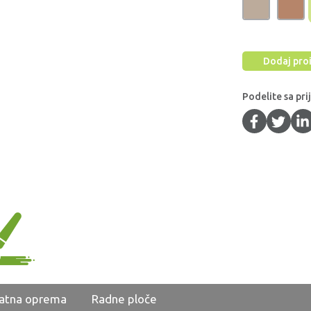
Dodaj proi
Podelite sa pri
atna oprema
Radne ploče