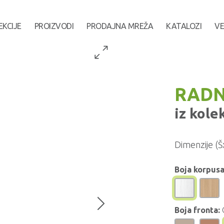
EKCIJE
PROIZVODI
PRODAJNA MREŽA
KATALOZI
VE
RADN
iz kole
Dimenzije (Š
Boja korpusa
Boja fronta: