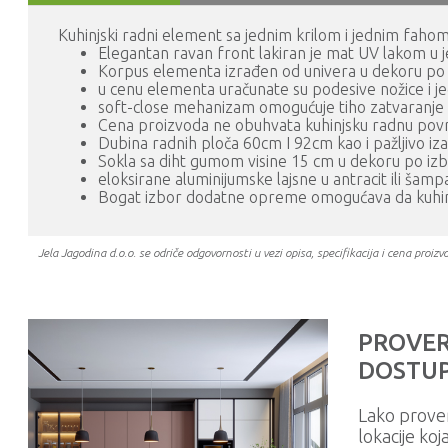
Kuhinjski radni element sa jednim krilom i jednim fahom
Elegantan ravan front lakiran je mat UV lakom u j
Korpus elementa izrađen od univera u dekoru po
u cenu elementa uračunate su podesive nožice i j
soft-close mehanizam omogućuje tiho zatvaranje k
Cena proizvoda ne obuhvata kuhinjsku radnu površin
Dubina radnih ploča 60cm I 92cm kao i pažljivo i
Sokla sa diht gumom visine 15 cm u dekoru po izb
eloksirane aluminijumske lajsne u antracit ili šamp
Bogat izbor dodatne opreme omogućava da kuhinju
Jela Jagodina d.o.o. se odriče odgovornosti u vezi opisa, specifikacija i cena pr
PROVER
DOSTUP
Lako prove
lokacije koj