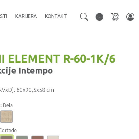
STI
KARIJERA
KONTAKT
SRB
I ELEMENT R-60-1K/6
kcije
Intempo
xVxD):
60x90,5x58 cm
:
Bela
Cortado