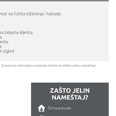
ost na fizička oštećenja i habanje
a željama klijenta.
ja
menta
a
n izgled
a. Za precizne informacije o proizvodu obratite se Vašem salonu nameštaja.